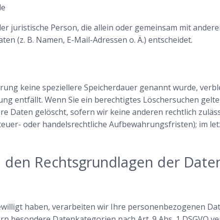
de
oder juristische Person, die allein oder gemeinsam mit ander
n (z. B. Namen, E-Mail-Adressen o. Ä.) entscheidet.
ärung keine speziellere Speicherdauer genannt wurde, ver
tung entfällt. Wenn Sie ein berechtigtes Löschersuchen gelt
e Daten gelöscht, sofern wir keine anderen rechtlich zuläs
uer- oder handelsrechtliche Aufbewahrungsfristen); im let
u den Rechtsgrundlagen der Date
willigt haben, verarbeiten wir Ihre personenbezogenen Daten
fern besondere Datenkategorien nach Art. 9 Abs. 1 DSGVO ver